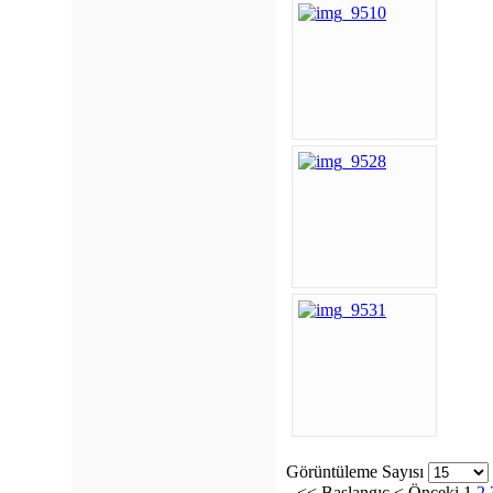
Görüntüleme Sayısı
<<
Başlangıç
<
Önceki
1
2