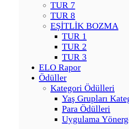
TUR 7
TUR 8
EŞİTLİK BOZMA
TUR 1
TUR 2
TUR 3
ELO Rapor
Ödüller
Kategori Ödülleri
Yaş Grupları Kate
Para Ödülleri
Uygulama Yönerge