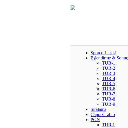
Sporcu Listesi
Eşlendirme & Sonuç
TUR-1
TUR-2
TUR-3
TUR-4
TUR-5
TUR-6
TUR-7
TUR-8
TUR-9
Sıralama
Çapraz Tablo
PGN
TUR 1