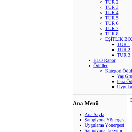
TUR 2
TUR 3
TUR 4
TUR 5
TUR 6
TUR 7
TUR 8
EŞİTLİK B
TUR 1
TUR 2
TUR 3
ELO Rapor
Ödüller
Kategori Ödül
Yaş Gru
Para Öd
Uygulam
Ana Menü
Ana Sayfa
Şampiyona Yönergesi
Uygulama Yönergesi
Şampiyona Takvimi