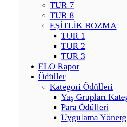
TUR 7
TUR 8
EŞİTLİK BOZMA
TUR 1
TUR 2
TUR 3
ELO Rapor
Ödüller
Kategori Ödülleri
Yaş Grupları Kate
Para Ödülleri
Uygulama Yönerge